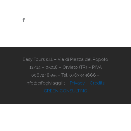
Easy Tours s.r.l. – Via di Piazza del Popolo
12/14 – 05018 – Orvieto (TR) – P.IVA
0067248555 – Tel. 0763344666 –
info@effegiviaggi.it –
Privacy
–
Credits:
GREEN CONSULTING