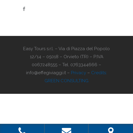
Easy Tours s.r.l. – Via di Piazza del Popolo
12/14 – 05018 – Orvieto (TR) – P.IVA
0067248555 – Tel. 0763344666 –
info@effegiviaggi.it –
Privacy
–
Credits:
GREEN CONSULTING