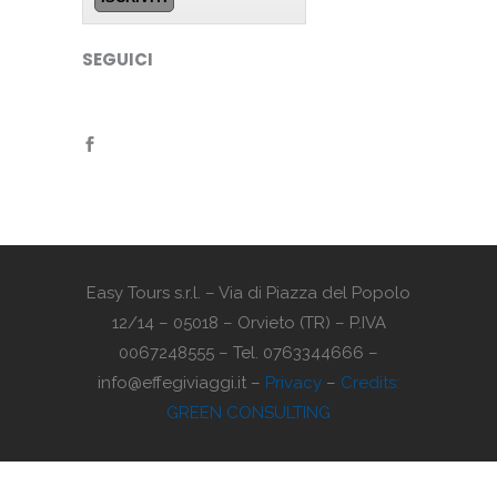
SEGUICI
Easy Tours s.r.l. – Via di Piazza del Popolo
12/14 – 05018 – Orvieto (TR) – P.IVA
0067248555 – Tel. 0763344666 –
info@effegiviaggi.it –
Privacy
–
Credits:
GREEN CONSULTING