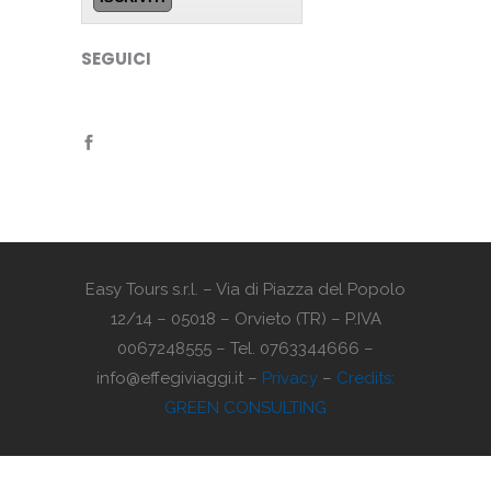
SEGUICI
Easy Tours s.r.l. – Via di Piazza del Popolo
12/14 – 05018 – Orvieto (TR) – P.IVA
0067248555 – Tel. 0763344666 –
info@effegiviaggi.it –
Privacy
–
Credits:
GREEN CONSULTING