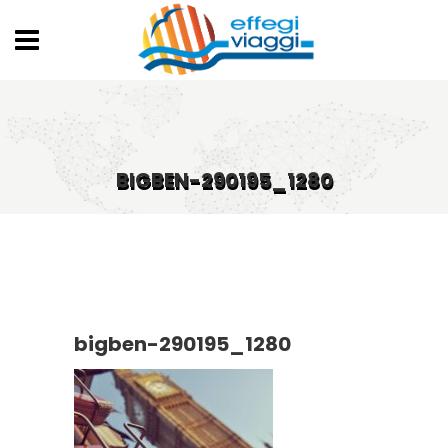
BIGBEN-290195_1280
bigben-290195_1280