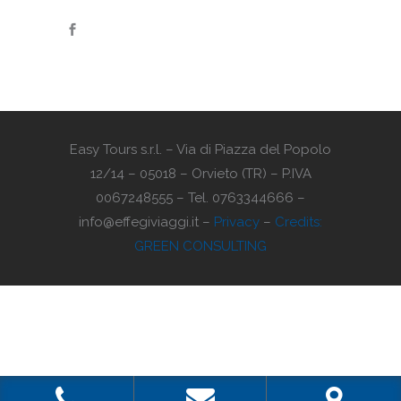
Easy Tours s.r.l. – Via di Piazza del Popolo
12/14 – 05018 – Orvieto (TR) – P.IVA
0067248555 – Tel. 0763344666 –
info@effegiviaggi.it –
Privacy
–
Credits:
GREEN CONSULTING