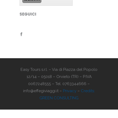
SEGUICI
Easy Tours s.r.l. – Via di Piazza del Popolo
12/14 – 05018 – Orvieto (TR) – P.IVA
0067248555 – Tel. 0763344666 –
info@effegiviaggi.it –
Privacy
–
Credits:
GREEN CONSULTING