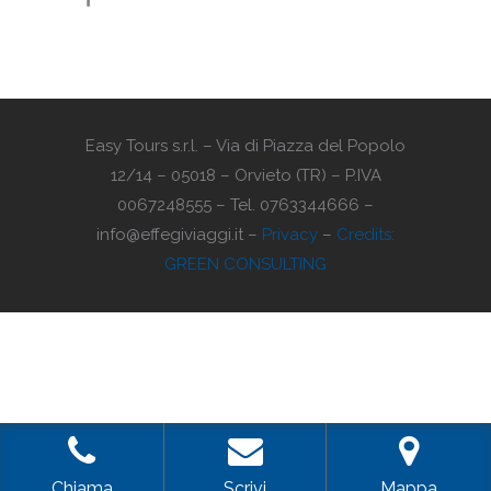
Easy Tours s.r.l. – Via di Piazza del Popolo
12/14 – 05018 – Orvieto (TR) – P.IVA
0067248555 – Tel. 0763344666 –
info@effegiviaggi.it –
Privacy
–
Credits:
GREEN CONSULTING
Chiama
Scrivi
Mappa