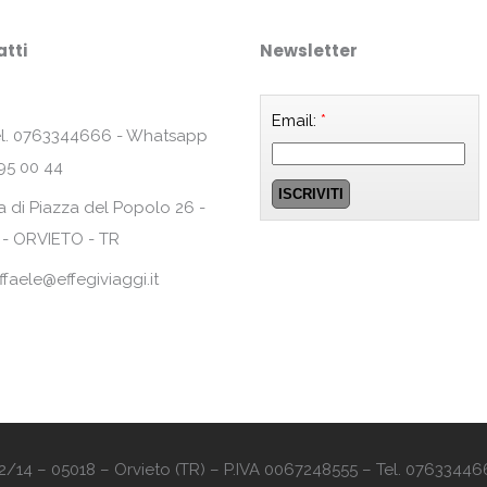
tti
Newsletter
Email:
*
l. 0763344666 - Whatsapp
95 00 44
a di Piazza del Popolo 26 -
 - ORVIETO - TR
ffaele@effegiviaggi.it
o 12/14 – 05018 – Orvieto (TR) – P.IVA 0067248555 – Tel. 07633446