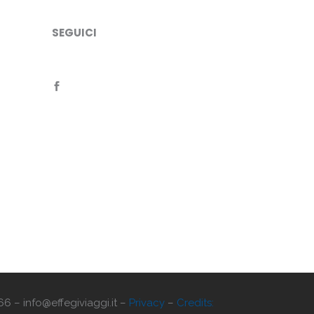
SEGUICI
66 – info@effegiviaggi.it –
Privacy
–
Credits: