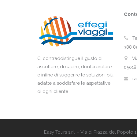
Conta
Te
388 8
Vi
Ci contraddistingue il gusto di
ascoltare, di capire, di interpretare
05018
e infine di suggerire le soluzioni più
ra
adatte a soddisfare le aspettative
di ogni cliente.
Easy Tours s.r.l. – Via di Piazza del Popol