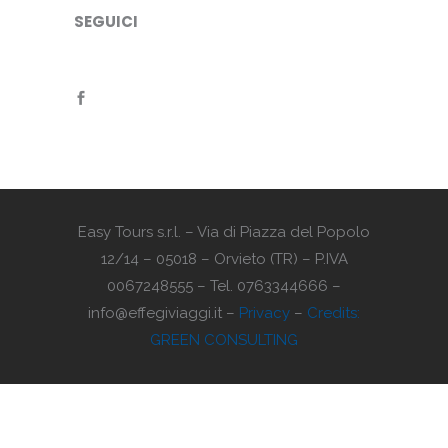
SEGUICI
Easy Tours s.r.l. – Via di Piazza del Popolo
12/14 – 05018 – Orvieto (TR) – P.IVA
0067248555 – Tel. 0763344666 –
info@effegiviaggi.it –
Privacy
–
Credits:
GREEN CONSULTING