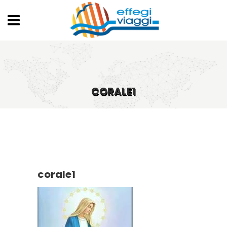
CORALE1
corale1