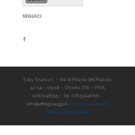
SEGUICI
Easy Tours s.r.l. – Via di Piazza del Popolo
12/14 – 05018 – Orvieto (TR) – P.IVA
0067248555 – Tel. 0763344666 –
info@effegiviaggi.it –
Privacy
–
Credits:
GREEN CONSULTING