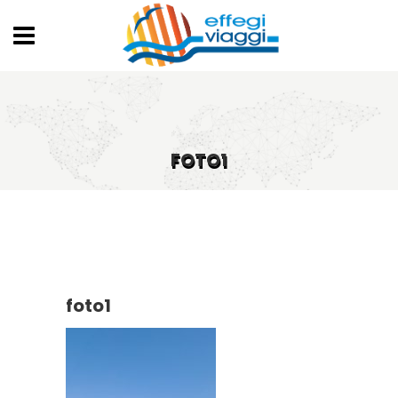
FOTO1
foto1