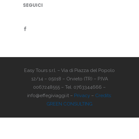
SEGUICI
Easy Tours s.r.l. – Via di Piazza del Popolo
12/14 – 05018 – Orvieto (TR) – P.IVA
0067248555 – Tel. 0763344666 –
info@effegiviaggi.it –
Privacy
–
Credits:
GREEN CONSULTING