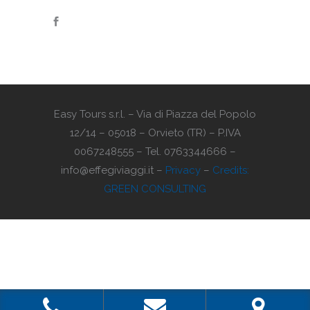
Easy Tours s.r.l. – Via di Piazza del Popolo
12/14 – 05018 – Orvieto (TR) – P.IVA
0067248555 – Tel. 0763344666 –
info@effegiviaggi.it –
Privacy
–
Credits:
GREEN CONSULTING