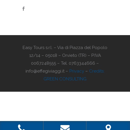
Easy Tours s.r.l. – Via di Piazza del Popolo
12/14 – 05018 – Orvieto (TR) – P.IVA
0067248555 – Tel. 0763344666 –
info@effegiviaggi.it –
Privacy
–
Credits:
GREEN CONSULTING