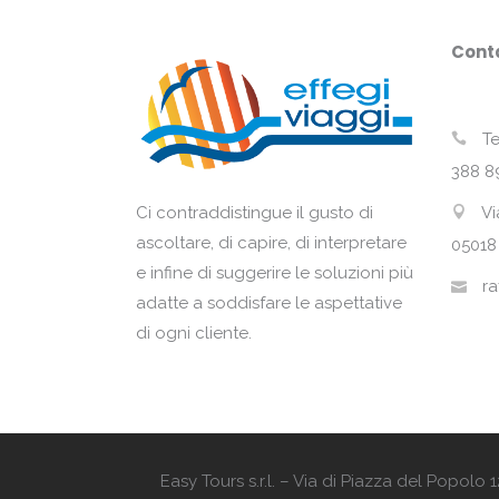
Conta
Te
388 8
Vi
Ci contraddistingue il gusto di
ascoltare, di capire, di interpretare
05018
e infine di suggerire le soluzioni più
ra
adatte a soddisfare le aspettative
di ogni cliente.
Easy Tours s.r.l. – Via di Piazza del Popol