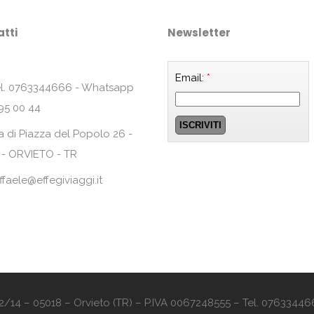
tti
Newsletter
Email:
*
l. 0763344666 - Whatsapp
95 00 44
a di Piazza del Popolo 26 -
 - ORVIETO - TR
ffaele@effegiviaggi.it
o 12/14 – 05018 – Orvieto (TR) – P.IVA 0067248555 – Tel. 07633446