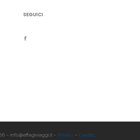
SEGUICI
66 – info@effegiviaggi.it –
Privacy
–
Credits: