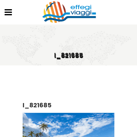
I_821685
I_821685