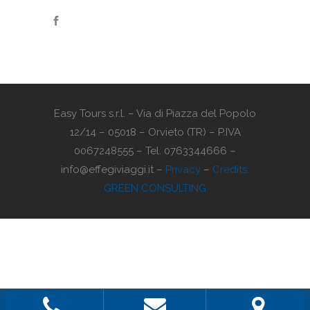
Easy Tours s.r.l. – Via di Piazza del Popolo
12/14 – 05018 – Orvieto (TR) – P.IVA
0067248555 – Tel. 0763344666 –
info@effegiviaggi.it –
Privacy
–
Credits:
GREEN CONSULTING