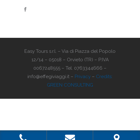
Easy Tours s.r.l. – Via di Piazza del Popolo
12/14 – 05018 – Orvieto (TR) – P.IVA
0067248555 – Tel. 0763344666 –
info@effegiviaggi.it –
Privacy
–
Credits:
GREEN CONSULTING