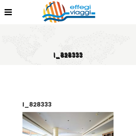
I_828333
I_828333