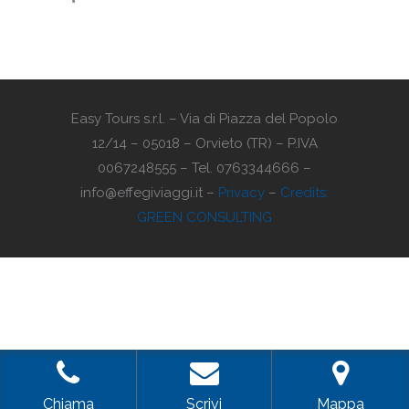
Easy Tours s.r.l. – Via di Piazza del Popolo
12/14 – 05018 – Orvieto (TR) – P.IVA
0067248555 – Tel. 0763344666 –
info@effegiviaggi.it –
Privacy
–
Credits:
GREEN CONSULTING
Chiama
Scrivi
Mappa