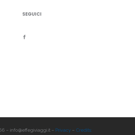
SEGUICI
66 – info@effegiviaggi.it –
Privacy
–
Credits: