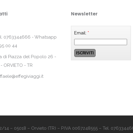
tti
Newsletter
Email:
*
l. 0763344666 - Whatsapp
95 00 44
a di Piazza del Popolo 26 -
 - ORVIETO - TR
ffaele@effegiviaggi.it
o 12/14 – 05018 – Orvieto (TR) – P.IVA 0067248555 – Tel. 07633446