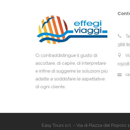
Conta
Te
388 8
Vi
Ci contraddistingue il gusto di
ascoltare, di capire, di interpretare
05018
e infine di suggerire le soluzioni più
ra
adatte a soddisfare le aspettative
di ogni cliente.
Easy Tours s.r.l. – Via di Piazza del Popol