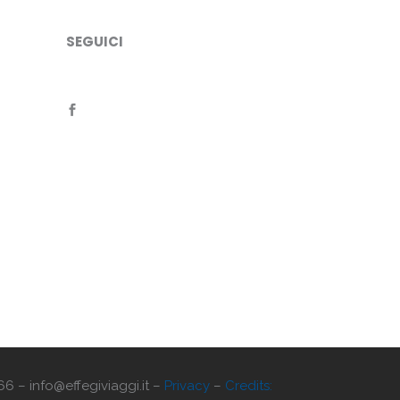
SEGUICI
66 – info@effegiviaggi.it –
Privacy
–
Credits: