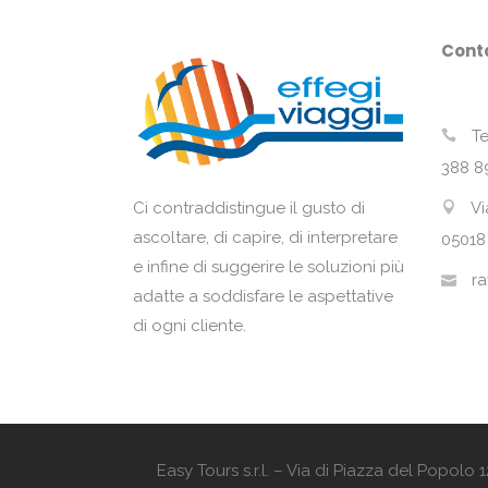
Conta
Te
388 8
Vi
Ci contraddistingue il gusto di
ascoltare, di capire, di interpretare
05018
e infine di suggerire le soluzioni più
ra
adatte a soddisfare le aspettative
di ogni cliente.
Easy Tours s.r.l. – Via di Piazza del Popol