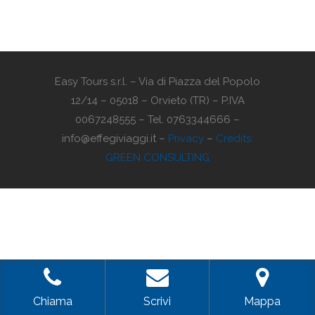
Easy Tours s.r.l. – Via di Piazza del Popolo
12/14 – 05018 – Orvieto (TR) – P.IVA
0067248555 – Tel. 0763344666 –
info@effegiviaggi.it –
Privacy
–
Credits:
GREEN CONSULTING
Chiama
Scrivi
Mappa