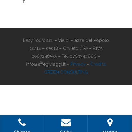
Easy Tours s.r.l. – Via di Piazza del Popolo
12/14 – 05018 – Orvieto (TR) – P.IVA
0067248555 – Tel. 0763344666 –
info@effegiviaggi.it –
Privacy
–
Credits:
GREEN CONSULTING