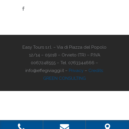
Easy Tours s.r.l. – Via di Piazza del Popolo
12/14 – 05018 – Orvieto (TR) – P.IVA
0067248555 – Tel. 0763344666 –
info@effegiviaggi.it –
Privacy
–
Credits:
GREEN CONSULTING