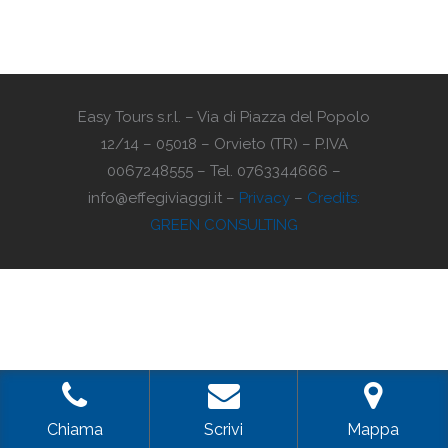
Easy Tours s.r.l. – Via di Piazza del Popolo
12/14 – 05018 – Orvieto (TR) – P.IVA
0067248555 – Tel. 0763344666 –
info@effegiviaggi.it –
Privacy
–
Credits:
GREEN CONSULTING
Chiama
Scrivi
Mappa