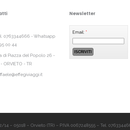
tti
Newsletter
Email:
*
l. 0763344666 - Whatsapp
95 00 44
a di Piazza del Popolo 26 -
 - ORVIETO - TR
ffaele@effegiviaggi.it
o 12/14 – 05018 – Orvieto (TR) – P.IVA 0067248555 – Tel. 07633446