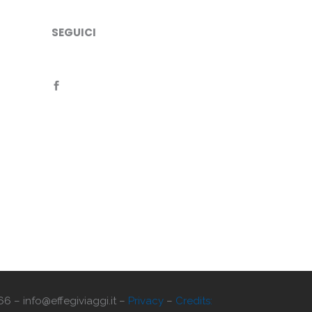
SEGUICI
66 – info@effegiviaggi.it –
Privacy
–
Credits: