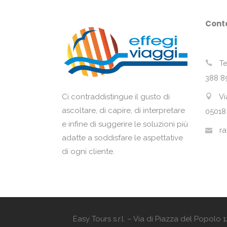
Conta
Te
388 8
Vi
Ci contraddistingue il gusto di
ascoltare, di capire, di interpretare
05018
e infine di suggerire le soluzioni più
ra
adatte a soddisfare le aspettative
di ogni cliente.
Easy Tours s.r.l. – Via di Piazza del Popol