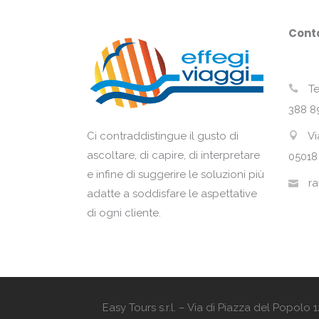
Conta
Te
388 8
Vi
Ci contraddistingue il gusto di
ascoltare, di capire, di interpretare
05018
e infine di suggerire le soluzioni più
ra
adatte a soddisfare le aspettative
di ogni cliente.
Easy Tours s.r.l. – Via di Piazza del Popol