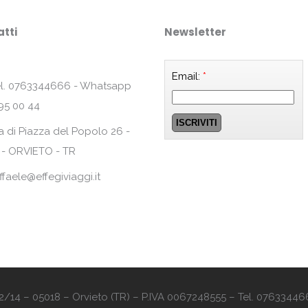
tti
Newsletter
Email:
*
l. 0763344666 - Whatsapp
95 00 44
a di Piazza del Popolo 26 -
 - ORVIETO - TR
ffaele@effegiviaggi.it
o 12/14 – 05018 – Orvieto (TR) – P.IVA 0067248555 – Tel. 07633446