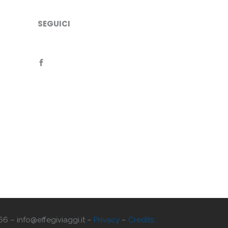
SEGUICI
66 – info@effegiviaggi.it –
Privacy
–
Credits: