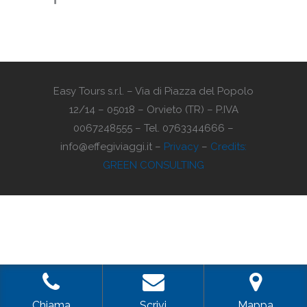
Easy Tours s.r.l. – Via di Piazza del Popolo
12/14 – 05018 – Orvieto (TR) – P.IVA
0067248555 – Tel. 0763344666 –
info@effegiviaggi.it –
Privacy
–
Credits:
GREEN CONSULTING
Chiama
Scrivi
Mappa