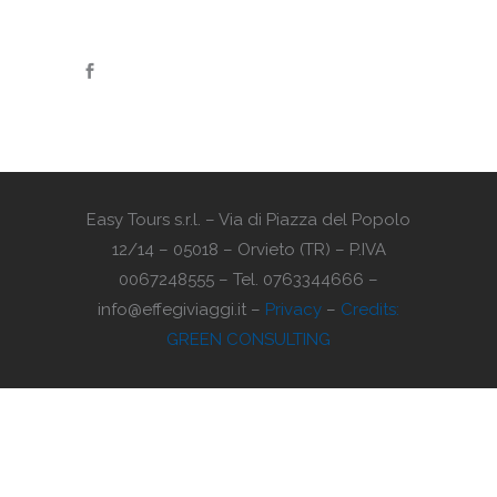
Easy Tours s.r.l. – Via di Piazza del Popolo
12/14 – 05018 – Orvieto (TR) – P.IVA
0067248555 – Tel. 0763344666 –
info@effegiviaggi.it –
Privacy
–
Credits:
GREEN CONSULTING