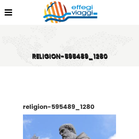
RELIGION-595489_1280
religion-595489_1280