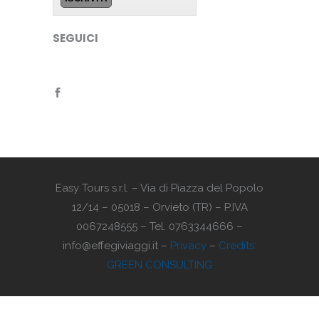
SEGUICI
Easy Tours s.r.l. – Via di Piazza del Popolo
12/14 – 05018 – Orvieto (TR) – P.IVA
0067248555 – Tel. 0763344666 –
info@effegiviaggi.it –
Privacy
–
Credits:
GREEN CONSULTING