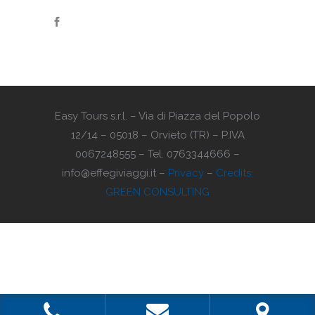
Easy Tours s.r.l. – Via di Piazza del Popolo
12/14 – 05018 – Orvieto (TR) – P.IVA
0067248555 – Tel. 0763344666 –
info@effegiviaggi.it –
Privacy
–
Credits:
GREEN CONSULTING