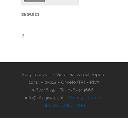
SEGUICI
Easy Tours s.r.l. – Via di Piazza del Popolo
12/14 – 05018 – Orvieto (TR) – P.IVA
0067248555 – Tel. 0763344666 –
info@effegiviaggi.it –
Privacy
–
Credits:
GREEN CONSULTING