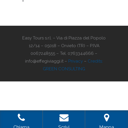
Easy Tours s.r.l. – Via di Piazza del Popolo
12/14 – 05018 – Orvieto (TR) – P.IVA
0067248555 – Tel. 0763344666 –
info@effegiviaggi.it –
Privacy
–
Credits:
GREEN CONSULTING
Chiama
Scrivi
Mappa