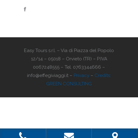
Easy Tours s.r.l. – Via di Piazza del Popolo
12/14 – 05018 – Orvieto (TR) – P.IVA
0067248555 – Tel. 0763344666 –
info@effegiviaggi.it –
Privacy
–
Credits:
GREEN CONSULTING