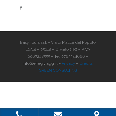
Easy Tours s.r.l. – Via di Piazza del Popolo
12/14 – 05018 – Orvieto (TR) – P.IVA
0067248555 – Tel. 0763344666 –
info@effegiviaggi.it –
Privacy
–
Credits:
GREEN CONSULTING