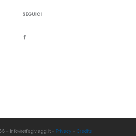
SEGUICI
66 – info@effegiviaggi.it –
Privacy
–
Credits: