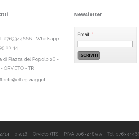
tti
Newsletter
Email:
*
l. 0763344666 - Whatsapp
95 00 44
a di Piazza del Popolo 26 -
 - ORVIETO - TR
ffaele@effegiviaggi.it
o 12/14 – 05018 – Orvieto (TR) – P.IVA 0067248555 – Tel. 07633446