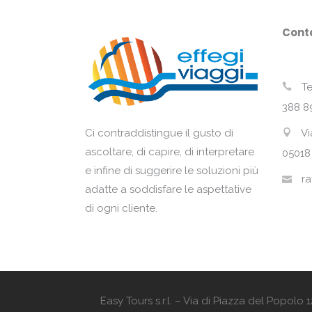
Conta
Te
388 8
Vi
Ci contraddistingue il gusto di
ascoltare, di capire, di interpretare
05018
e infine di suggerire le soluzioni più
ra
adatte a soddisfare le aspettative
di ogni cliente.
Easy Tours s.r.l. – Via di Piazza del Popol