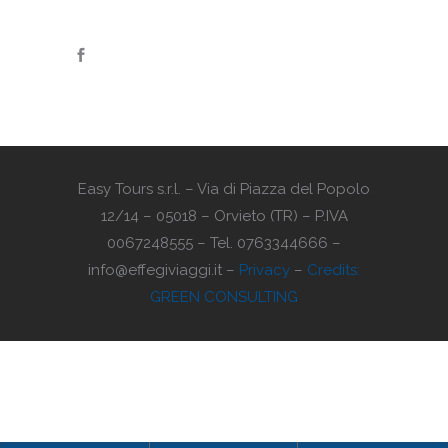
Easy Tours s.r.l. – Via di Piazza del Popolo
12/14 – 05018 – Orvieto (TR) – P.IVA
0067248555 – Tel. 0763344666 –
info@effegiviaggi.it –
Privacy
–
Credits:
GREEN CONSULTING