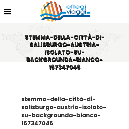
STEMMA-DELLA-CITTÀ-DI-
SALISBURGO-AUSTRIA-
ISOLATO-SU-
BACKGROUNDA-BIANCO-
167347046
stemma-della-città-di-
salisburgo-austria-isolato-
su-backgrounda-bianco-
167347046