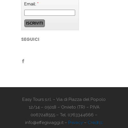
Email:
*
SEGUICI
Easy Tours s.r.l. – Via di Piazza del Popolo
12/14 – 05018 – Orvieto (TR) – P.IVA
0067248555 – Tel. 0763344666 –
info@effegiviaggi.it –
Privacy
–
Credits: