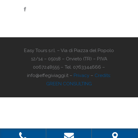
Easy Tours s.r.l. – Via di Piazza del Popolo
12/14 – 05018 – Orvieto (TR) – P.IVA
0067248555 – Tel. 0763344666 –
info@effegiviaggi.it –
Privacy
–
Credits:
GREEN CONSULTING