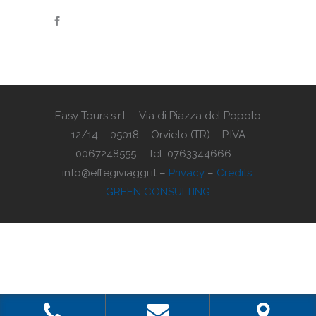
Easy Tours s.r.l. – Via di Piazza del Popolo
12/14 – 05018 – Orvieto (TR) – P.IVA
0067248555 – Tel. 0763344666 –
info@effegiviaggi.it –
Privacy
–
Credits:
GREEN CONSULTING