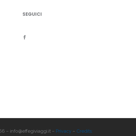
SEGUICI
66 – info@effegiviaggi.it –
Privacy
–
Credits: