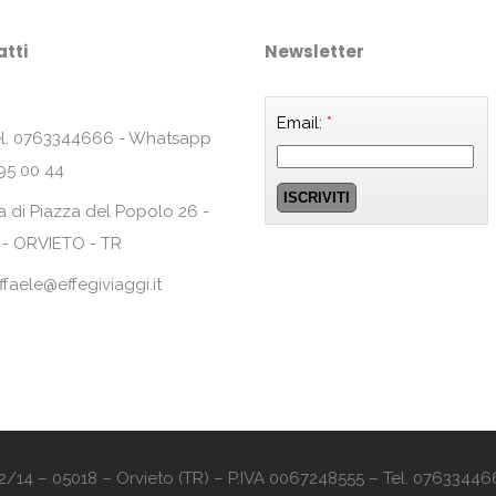
tti
Newsletter
Email:
*
l. 0763344666 - Whatsapp
95 00 44
a di Piazza del Popolo 26 -
 - ORVIETO - TR
ffaele@effegiviaggi.it
o 12/14 – 05018 – Orvieto (TR) – P.IVA 0067248555 – Tel. 07633446