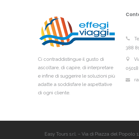
Conta
Te
388 8
Vi
Ci contraddistingue il gusto di
ascoltare, di capire, di interpretare
05018
e infine di suggerire le soluzioni più
ra
adatte a soddisfare le aspettative
di ogni cliente.
Easy Tours s.r.l. – Via di Piazza del Popol