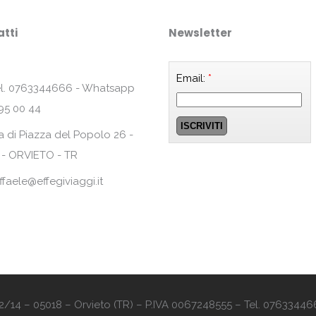
tti
Newsletter
Email:
*
l. 0763344666 - Whatsapp
95 00 44
a di Piazza del Popolo 26 -
 - ORVIETO - TR
ffaele@effegiviaggi.it
o 12/14 – 05018 – Orvieto (TR) – P.IVA 0067248555 – Tel. 07633446