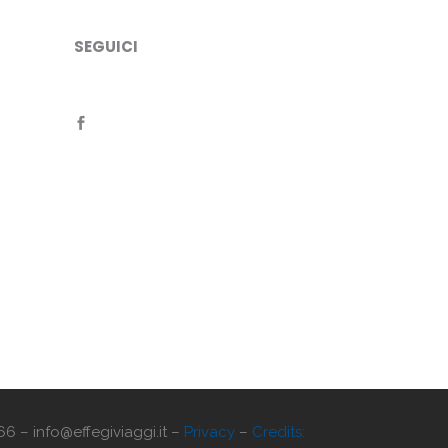
SEGUICI
66 – info@effegiviaggi.it –
Privacy
–
Credits: