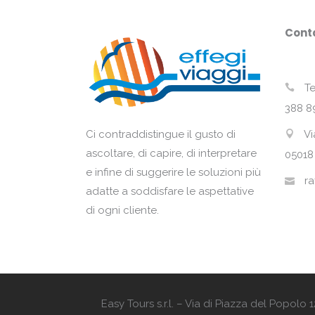
Conta
Te
388 8
Vi
Ci contraddistingue il gusto di
ascoltare, di capire, di interpretare
05018
e infine di suggerire le soluzioni più
ra
adatte a soddisfare le aspettative
di ogni cliente.
Easy Tours s.r.l. – Via di Piazza del Popol