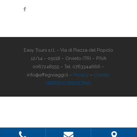
Easy Tours s.r.l. – Via di Piazza del Popolo
12/14 – 05018 – Orvieto (TR) – P.IVA
0067248555 – Tel. 0763344666 –
info@effegiviaggi.it –
Privacy
–
Credits:
GREEN CONSULTING