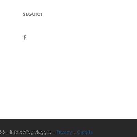
SEGUICI
66 – info@effegiviaggi.it –
Privacy
–
Credits: