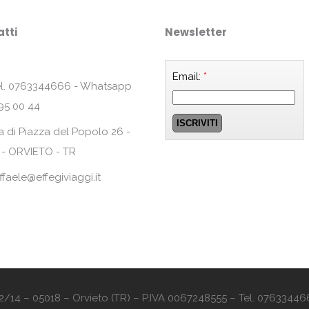
tti
Newsletter
Email:
*
l. 0763344666 - Whatsapp
95 00 44
a di Piazza del Popolo 26 -
 - ORVIETO - TR
ffaele@effegiviaggi.it
o 12/14 – 05018 – Orvieto (TR) – P.IVA 0067248555 – Tel. 07633446