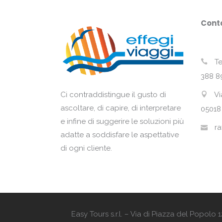
Conta
Te
388 8
Vi
Ci contraddistingue il gusto di
ascoltare, di capire, di interpretare
05018
e infine di suggerire le soluzioni più
ra
adatte a soddisfare le aspettative
di ogni cliente.
Easy Tours s.r.l. – Via di Piazza del Popol