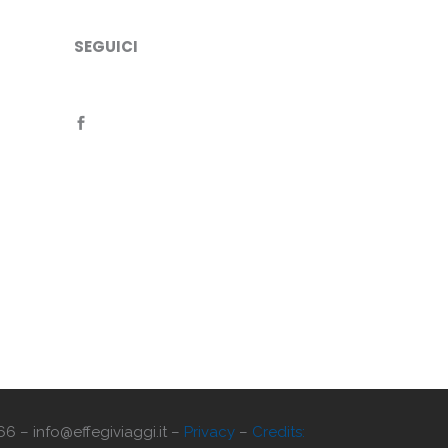
SEGUICI
66 – info@effegiviaggi.it –
Privacy
–
Credits: