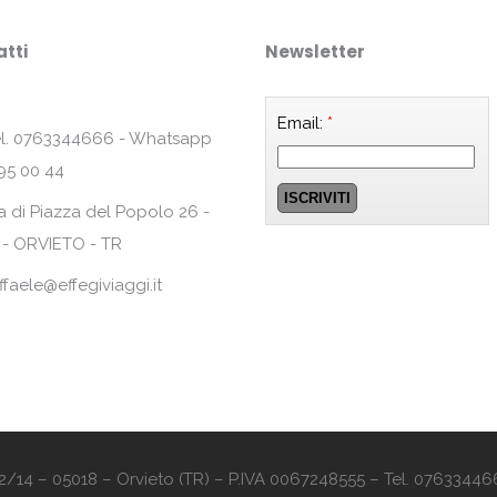
tti
Newsletter
Email:
*
l. 0763344666 - Whatsapp
95 00 44
a di Piazza del Popolo 26 -
 - ORVIETO - TR
ffaele@effegiviaggi.it
o 12/14 – 05018 – Orvieto (TR) – P.IVA 0067248555 – Tel. 07633446