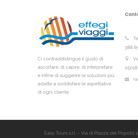
Conta
Te
388 8
Vi
Ci contraddistingue il gusto di
ascoltare, di capire, di interpretare
05018
e infine di suggerire le soluzioni più
ra
adatte a soddisfare le aspettative
di ogni cliente.
Easy Tours s.r.l. – Via di Piazza del Popol