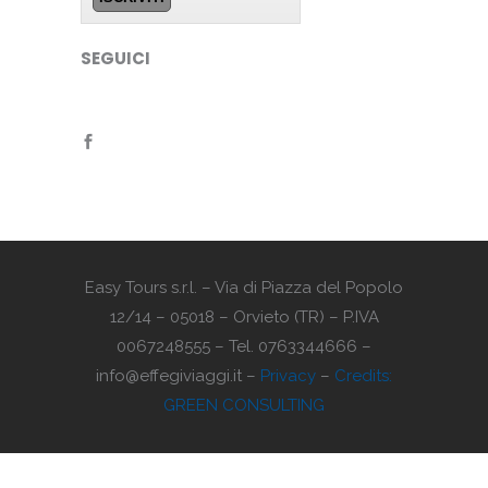
SEGUICI
Easy Tours s.r.l. – Via di Piazza del Popolo
12/14 – 05018 – Orvieto (TR) – P.IVA
0067248555 – Tel. 0763344666 –
info@effegiviaggi.it –
Privacy
–
Credits:
GREEN CONSULTING