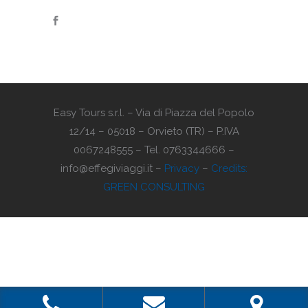
Easy Tours s.r.l. – Via di Piazza del Popolo
12/14 – 05018 – Orvieto (TR) – P.IVA
0067248555 – Tel. 0763344666 –
info@effegiviaggi.it –
Privacy
–
Credits:
GREEN CONSULTING