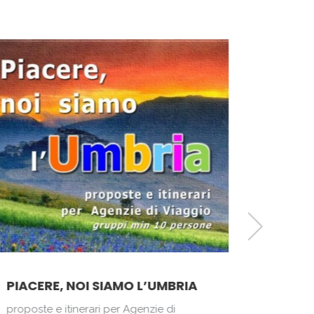
PIACERE, NOI SIAMO L’UMBRIA
in UMB
proposte e itinerari per Agenzie di
Tours e i