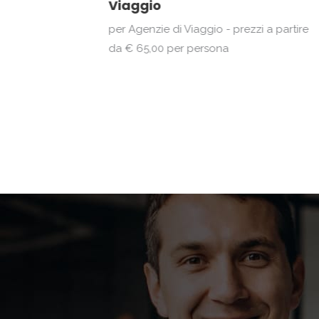
Viaggio
per Agenzie di Viaggio - prezzi a partire
da € 65,00 per persona