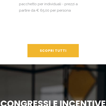
pacchetto per individuali - prezzi a
partire da € 65,00 per persona
SCOPRI TUTTI
CONGRESSI E INCENTIVE