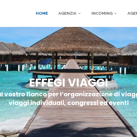
HOME
AGENZIA
INCOMING
AGE
EFFEGI VIAGGI
 vostro fianco per l’organizzazione di viag
viaggi individuali, congressi ed eventi