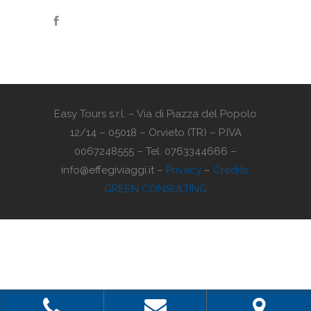
Easy Tours s.r.l. – Via di Piazza del Popolo
12/14 – 05018 – Orvieto (TR) – P.IVA
0067248555 – Tel. 0763344666 –
info@effegiviaggi.it –
Privacy
–
Credits:
GREEN CONSULTING