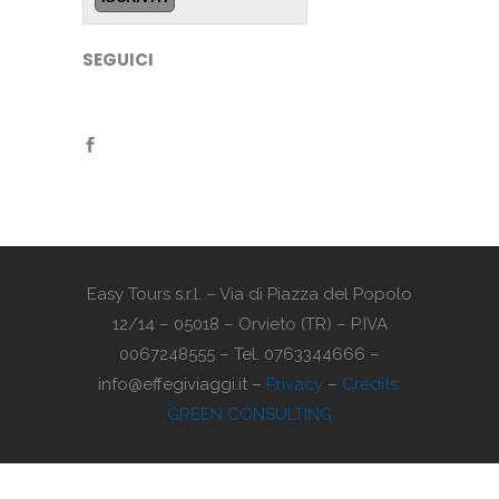
SEGUICI
Easy Tours s.r.l. – Via di Piazza del Popolo
12/14 – 05018 – Orvieto (TR) – P.IVA
0067248555 – Tel. 0763344666 –
info@effegiviaggi.it –
Privacy
–
Credits:
GREEN CONSULTING