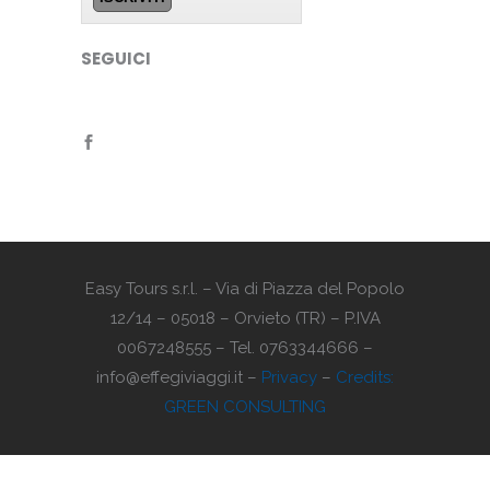
SEGUICI
Easy Tours s.r.l. – Via di Piazza del Popolo
12/14 – 05018 – Orvieto (TR) – P.IVA
0067248555 – Tel. 0763344666 –
info@effegiviaggi.it –
Privacy
–
Credits:
GREEN CONSULTING