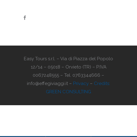
Easy Tours s.r.l. – Via di Piazza del Popolo
12/14 – 05018 – Orvieto (TR) – P.IVA
0067248555 – Tel. 0763344666 –
info@effegiviaggi.it –
Privacy
–
Credits:
GREEN CONSULTING